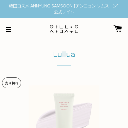
韓国コスメ ANNYUNG SAMSOON [アンニョン サムスーン]
公式サイト
カ
サイトメニュー
Lullua
売り切れ