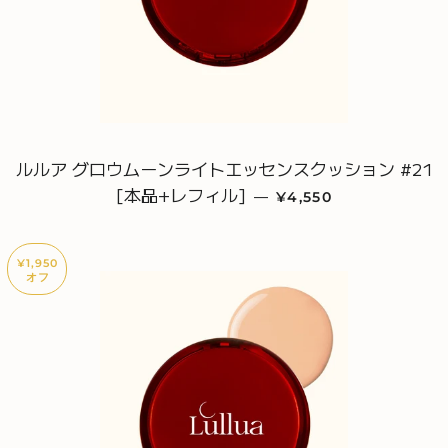
ルルア グロウムーンライトエッセンスクッション #21
[本品+レフィル]
販売価格
—
¥4,550
¥1,950
オフ