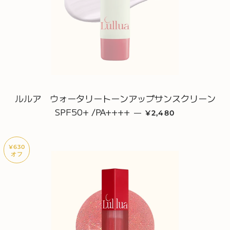
ルルア ウォータリートーンアップサンスクリーン
SPF50+ /PA++++
販売価格
—
¥2,480
¥630
オフ