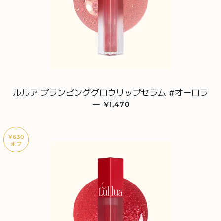
ルルア プランピンググロウリップセラム #オーロラ
—
販売価格
¥1,470
¥630
オフ