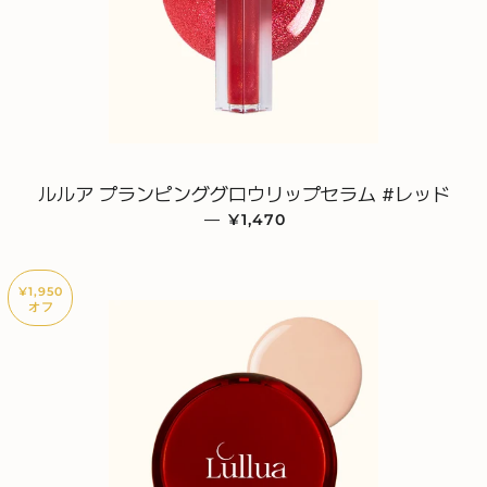
ルルア プランピンググロウリップセラム #レッド
—
販売価格
¥1,470
¥1,950
オフ