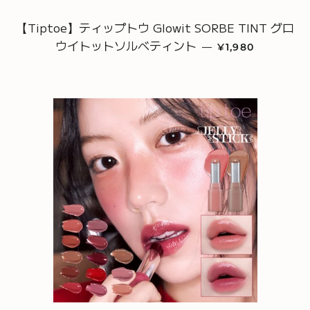
【Tiptoe】ティップトウ Glowit SORBE TINT グロ
ウイトットソルベティント
通常価格
—
¥1,980