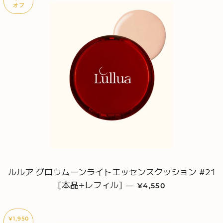
オフ
ルルア グロウムーンライトエッセンスクッション #21
[本品+レフィル]
販売価格
—
¥4,550
¥1,950