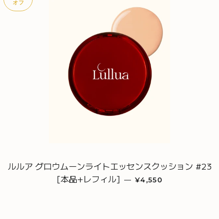
オフ
ルルア グロウムーンライトエッセンスクッション #23
[本品+レフィル]
販売価格
—
¥4,550