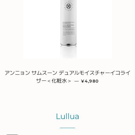
アンニョン サムスーン デュアルモイスチャーイコライ
ザー＜化粧水＞
通常価格
—
¥4,980
Lullua