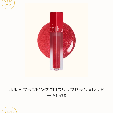
¥630
オフ
ルルア プランピンググロウリップセラム #レッド
—
販売価格
¥1,470
¥1,950